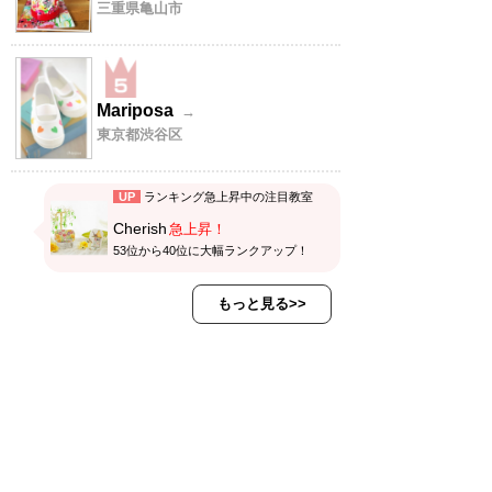
三重県亀山市
Mariposa
→
東京都渋谷区
UP
ランキング急上昇中の注目教室
Cherish
急上昇！
53位から40位に大幅ランクアップ！
もっと見る>>