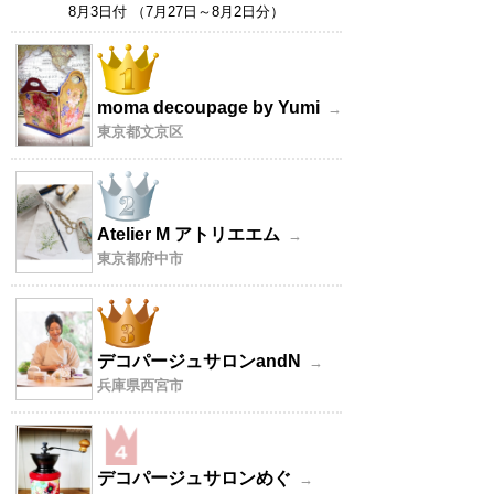
8月3日付 （7月27日～8月2日分）
moma decoupage by Yumi
→
東京都文京区
Atelier M アトリエエム
→
東京都府中市
デコパージュサロンandN
→
兵庫県西宮市
デコパージュサロンめぐ
→