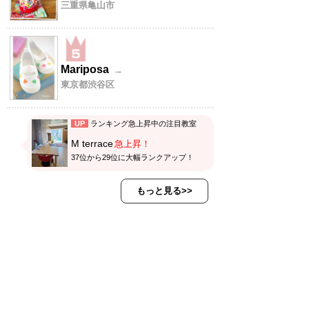
三重県亀山市
Mariposa
→
東京都渋谷区
UP
ランキング急上昇中の注目教室
M terrace
急上昇！
37位から29位に大幅ランクアップ！
もっと見る>>