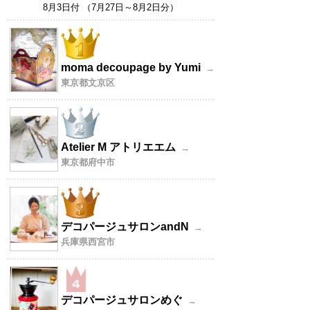
8月3日付 （7月27日～8月2日分）
moma decoupage by Yumi
→
東京都文京区
Atelier M アトリエエム
→
東京都府中市
デコパージュサロンandN
→
兵庫県西宮市
デコパージュサロンめぐ
→