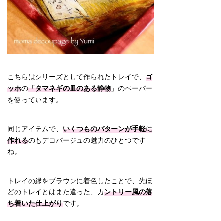
こちらはシリーズとして作られたトレイで、
ゴ
ッホ
の
「タマネギの皿のある静物
」のペーパー
を使っています。
同じアイテムで、
いくつものパターンが手軽に
作れる
のもデコパージュの魅力のひとつです
ね。
トレイの縁をブラウンに着色したことで、先ほ
どのトレイとはまた違った、カ
ントリー風の落
ち着いた仕上がり
です。