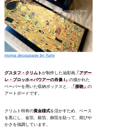
moma decoupage by Yumi
グスタフ・クリムト
が制作した油彩画
「アデー
レ・ブロッホ＝バウアーの肖像 I」
の描かれた
ペーパーを用いた収納ボックスと、
「接吻」
の
アートボードです。
クリムト特有の
黄金様式
を活かすため、ベース
を黒にし、金箔、銀箔、銅箔を貼って、煌びや
かさを強調しています。