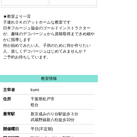
★教室より一言
子連れＯＫのアットホームな教室です
日本フルージュ協会のゴールドインストラクター
が、趣味のデコパージュから資格取得まできめ細や
かに指導します
何か始めてみたい人、子供のために何か作りたい
人、楽しくデコパージュはじめてみませんか？
ご予約お待ちしています。
教室情報
主宰者
kumi
住所
千葉県松戸市
稔台
最寄駅
新京成みのり台駅徒歩３分
武蔵野線新八柱徒歩10分
開催曜日
平日(不定期)