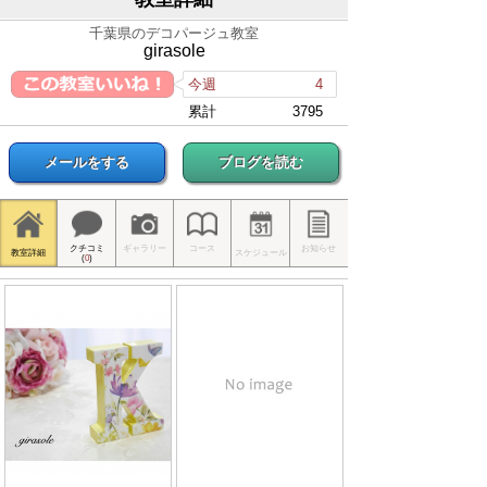
千葉県のデコパージュ教室
girasole
今週
4
累計
3795
メールをする
ブログを読む
クチコミ
ギャラリー
コース
お知らせ
教室詳細
スケジュール
(
0
)