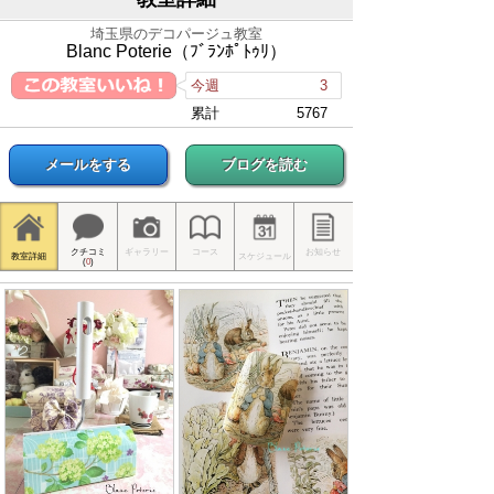
埼玉県のデコパージュ教室
Blanc Poterie（ﾌﾞﾗﾝﾎﾟﾄｩﾘ）
今週
3
累計
5767
メールをする
ブログを読む
クチコミ
ギャラリー
コース
お知らせ
教室詳細
スケジュール
(
0
)