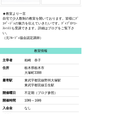
★教室より一言
自宅で少人数制の教室を開いております。皆様にﾃﾞ
ｺﾊﾟｰｼﾞｭの魅力を伝えていきたいです。ﾃﾞｨﾌﾟﾛﾏｺｰ
ｽﾚｯｽﾝも受講できます。詳細はブログをご覧下さ
い。
（元ﾌﾙｰｼﾞｭ協会認定講師）
教室情報
主宰者
柏崎 恭子
住所
栃木県栃木市
大塚町3388
最寄駅
東武宇都宮線野州大塚駅
東武宇都宮線壬生駅
開催曜日
不定期（ブログ参照）
開催時間
10時～16時
入会金
なし