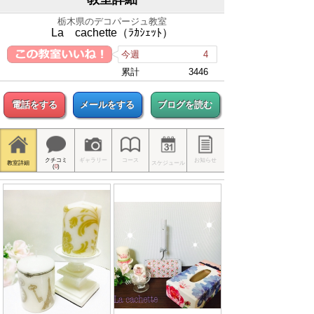
栃木県のデコパージュ教室
La cachette（ﾗｶｼｪｯﾄ）
今週
4
累計
3446
電話をする
メールをする
ブログを読む
クチコミ
ギャラリー
コース
お知らせ
教室詳細
スケジュール
(
0
)