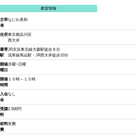
教室情報
主宰
なにわ美和
者
住所
東京都品川区
西大井
最寄
JR京浜東北線大森駅徒歩８分
駅
浅草線馬込駅・JR西大井徒歩10分
開催
月曜~日曜
曜日
開催
１０時～１５時
時間
入会
なし
金
受講
2,500円
料
材料
実費
費