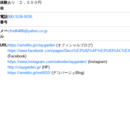
体験
あり ２，５００円
会
電話
090-3136-5035
番号
メー
cfmdh486@yahoo.co.jp
ル
URL
https://ameblo.jp/claygarden
(オフィシャルブログ)
https://www.facebook.com/pages/Deco%E3%82%AF%E3%83%AC%E3
(Facebook)
https://www.instagram.com/salondeclaygarden/
(Instagram)
http://claygarden.jp/
(HP)
https://ameblo.jp/mr6810/
(デコパージュBlog)