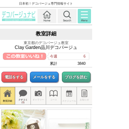
日本初！デコパージュ専門情報サイト
教室詳細
東京都のデコパージュ教室
Clay Garden品川デコパージュ
今週
6
累計
3840
電話をする
メールをする
ブログを読む
クチコミ
ギャラリー
コース
お知らせ
教室詳細
スケジュール
(
0
)