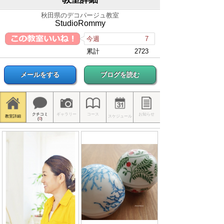
秋田県のデコパージュ教室
StudioRommy
今週
7
累計
2723
メールをする
ブログを読む
クチコミ
ギャラリー
コース
お知らせ
教室詳細
スケジュール
(
0
)