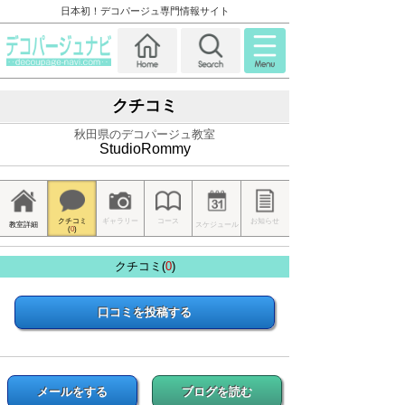
日本初！デコパージュ専門情報サイト
クチコミ
秋田県のデコパージュ教室
StudioRommy
クチコミ
ギャラリー
コース
お知らせ
教室詳細
スケジュール
(
0
)
クチコミ(
0
)
口コミを投稿する
メールをする
ブログを読む