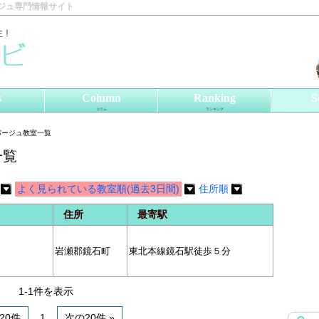
ジュ専門情報サイト
s
Column
Ranking
S
コラム
ランキング
パージュ教室一覧
一覧
よく見られている教室順(過去3日間)
住所順
住所
最寄駅
岩瀬郡鏡石町
東北本線鏡石駅徒歩５分
1-1件を表示
前20件
1
次の20件 »