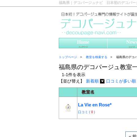
福島県｜デコパージュナビ 日本初のデコパー
Home
New
トップページ
ニュース
トップページ
教室を検索する
福島県のデコ
福島県のデコパージュ教室
1-1件を表示
【並び替え】
新着順
口コミが多い順
教室名
La Vie en Rose*
口コミ
(
0
)
« 