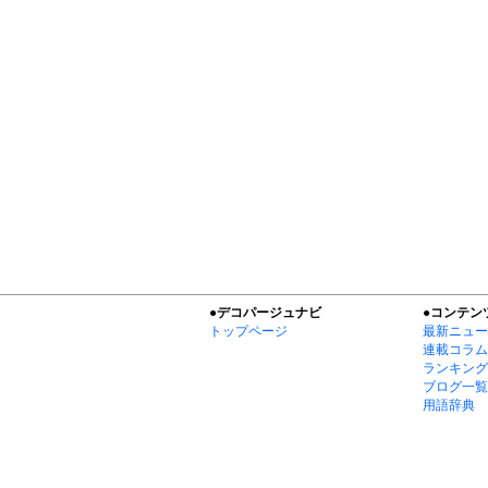
●デコパージュナビ
●コンテン
トップページ
最新ニュー
連載コラム
ランキング
ブログ一覧
用語辞典