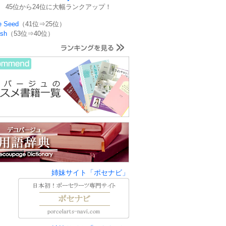
45位から24位に大幅ランクアップ！
e Seed
（41位⇒25位）
ish
（53位⇒40位）
姉妹サイト「ポセナビ」