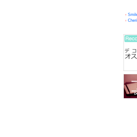
Smil
↑
Cher
↑