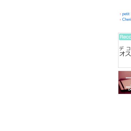
petit
↑
Cher
↑