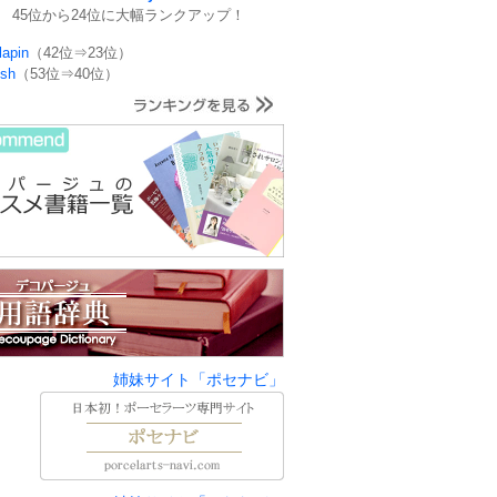
45位から24位に大幅ランクアップ！
 lapin
（42位⇒23位）
ish
（53位⇒40位）
姉妹サイト「ポセナビ」