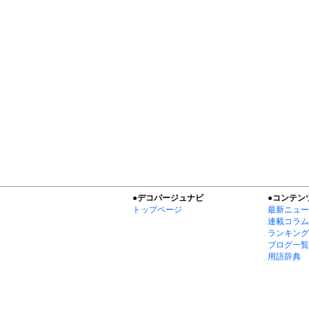
●デコパージュナビ
●コンテン
トップページ
最新ニュー
連載コラム
ランキング
ブログ一覧
用語辞典