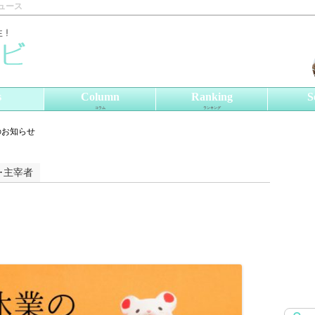
ュース
s
Column
Ranking
S
コラム
ランキング
のお知らせ
･主宰者