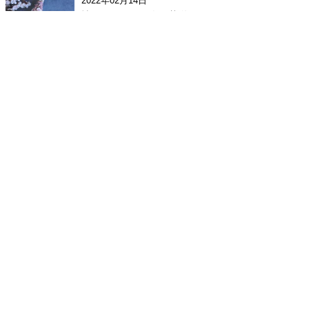
2022年02月14日
情緒あふれる早春の花咲く
デコパージュ
次へ
>>
デコパージュ全般
お知らせ
教室･主宰者