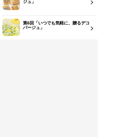
ジュ」
第6回「いつでも気軽に、贈るデコ
パージュ」
■コラム執筆者のプロフィール
あんなかこずえ 。
神奈川県・鎌倉で、デコパージュ＆ラッピン
グ教室「méli-mélo鎌倉」を主宰。
méli-méloとは、フランス語で“まぜこぜ”を意
味し、いろいろなものがたくさんあって楽し
い時に使う言葉。彩り豊かな毎日を提案して
いきたいという思いが込められている。
教室の主宰者としてだけでなく、ヨーロッパ
のペーパーナプキンの輸入販売、フランス雑
貨のネットショップの運営も手掛ける。
有名雑誌でのペーパーナプキン特集の監修や
テレビ出演も務め、今デコパージュ業界で注