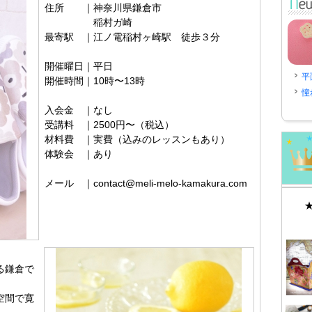
住所 ｜神奈川県鎌倉市
稲村ガ崎
最寄駅 ｜江ノ電稲村ヶ崎駅 徒歩３分
開催曜日｜平日
平
開催時間｜10時〜13時
憧
入会金 ｜なし
受講料 ｜2500円〜（税込）
材料費 ｜実費（込みのレッスンもあり）
体験会 ｜あり
メール ｜contact@meli-melo-kamakura.com
る鎌倉で
空間で寛