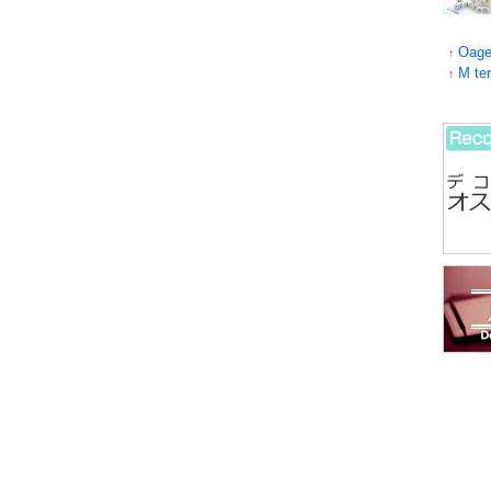
Oage
↑
M te
↑