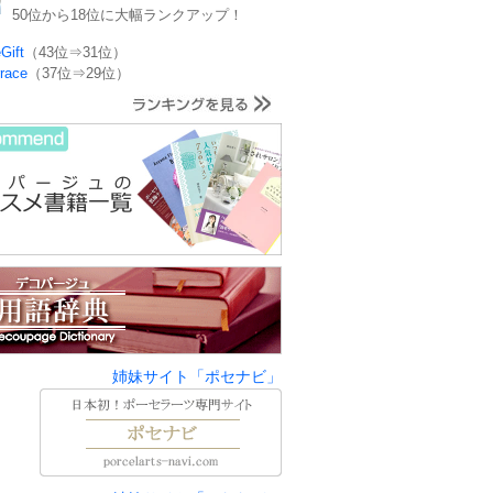
50位から18位に大幅ランクアップ！
Gift
（43位⇒31位）
rrace
（37位⇒29位）
姉妹サイト「ポセナビ」