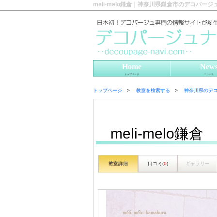
meli-melo鎌倉｜神奈川県鎌倉市のデコパージ
Home
New
トップページ
ニュース
トップページ
教室を検索する
神奈川県のデ
meli-melo鎌倉
教室詳細
口コミ(
0
)
ギャラリー