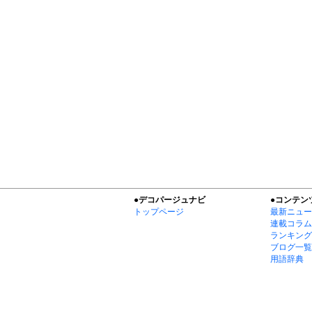
●デコパージュナビ
●コンテン
トップページ
最新ニュー
連載コラム
ランキング
ブログ一覧
用語辞典