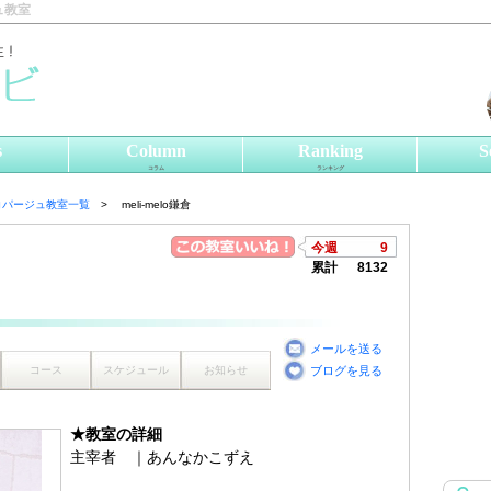
ュ教室
s
Column
Ranking
S
コラム
ランキング
コパージュ教室一覧
meli-melo鎌倉
今週
9
累計
8132
メールを送る
コース
スケジュール
お知らせ
ブログを見る
★教室の詳細
主宰者 ｜あんなかこずえ