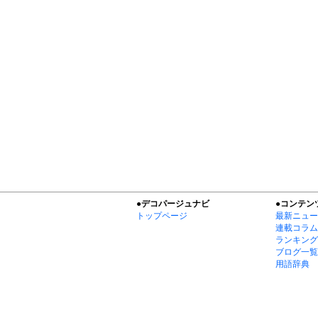
●デコパージュナビ
●コンテン
トップページ
最新ニュー
連載コラム
ランキング
ブログ一覧
用語辞典