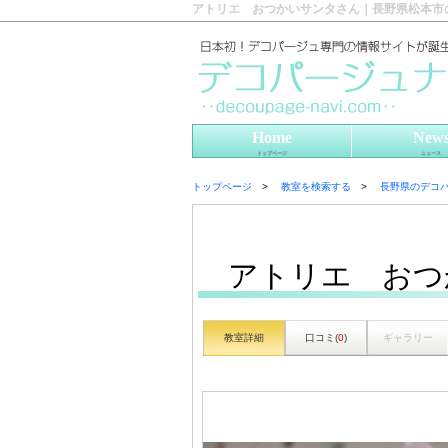
アトリエ おつかいサンタさん｜長野県松本市
Home
New
トップページ
ニュース
トップページ
教室を検索する
長野県のデコ
アトリエ おつ
教室詳細
口コミ(
0
)
ギャラリー