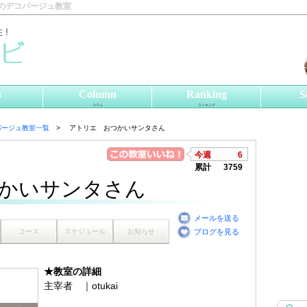
のデコパージュ教室
s
Column
Ranking
S
コラム
ランキング
パージュ教室一覧
アトリエ おつかいサンタさん
今週
6
累計
3759
かいサンタさん
メールを送る
コース
スケジュール
お知らせ
ブログを見る
★教室の詳細
主宰者 ｜otukai