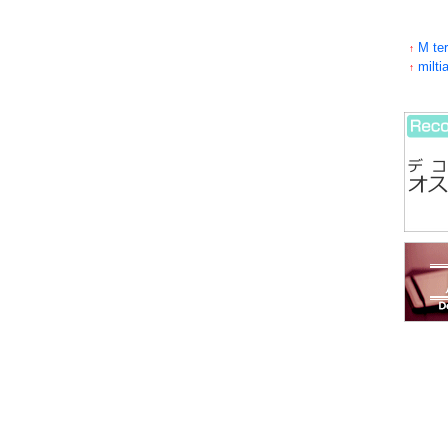
M te
↑
milti
↑