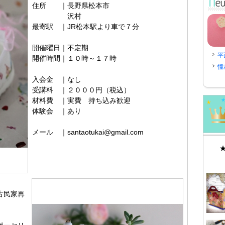
住所 ｜長野県松本市
沢村
最寄駅 ｜JR松本駅より車で７分
開催曜日｜不定期
平
開催時間｜１０時～１７時
憧
入会金 ｜なし
受講料 ｜２０００円（税込）
材料費 ｜実費 持ち込み歓迎
体験会 ｜あり
メール ｜santaotukai@gmail.com
古民家再