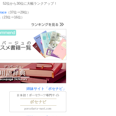
52位から30位に大幅ランクアップ！
rrace
（37位⇒29位）
a
（23位⇒16位）
姉妹サイト「ポセナビ」