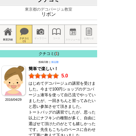
東京都のデコパージュ教室
リボン
クチコミ
ギャラリー
コース
お知らせ
教室詳細
スケジュール
(
1
)
クチコミ(
1
)
投稿日順 |
採点順
簡単で楽しい！
5.0
はじめてデコパージュの講習を受けま
した。今まで100円ショップのデコパ
ージュ液等を使って自己流でやってい
2016/04/29
ましたが、一回きちんと習ってみたい
と思い参加させて頂きました。
トートバッグの講習でしたが、思った
以上にナフキンの種類が多く、自由に
選ばせて頂けたのがとても嬉しかった
です。先生もこちらのペースに合わせ
て丁寧に教えて下さいました。