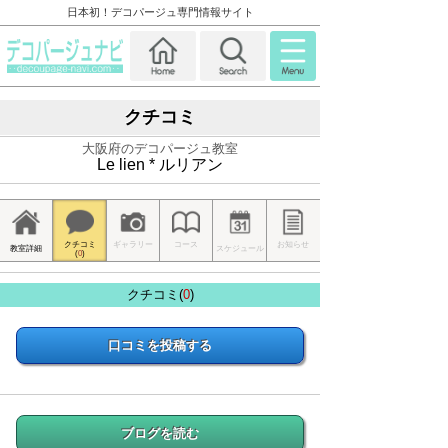
日本初！デコパージュ専門情報サイト
クチコミ
大阪府のデコパージュ教室
Le lien * ルリアン
クチコミ
ギャラリー
コース
お知らせ
教室詳細
スケジュール
(
0
)
クチコミ(
0
)
口コミを投稿する
ブログを読む