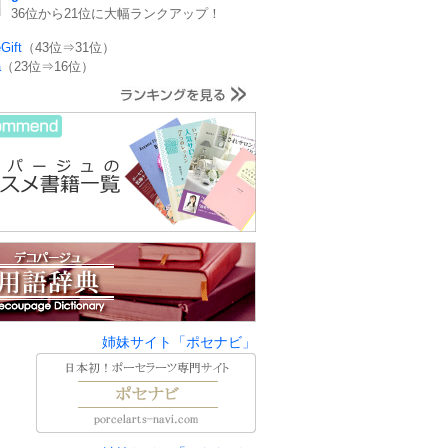
36位から21位に大幅ランクアップ！
Gift
（43位⇒31位）
a
（23位⇒16位）
姉妹サイト「ポセナビ」