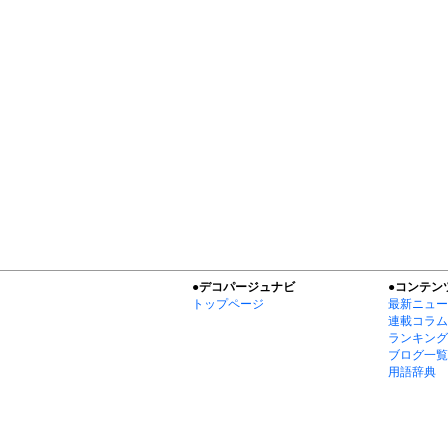
●デコパージュナビ
●コンテン
トップページ
最新ニュー
連載コラム
ランキング
ブログ一覧
用語辞典