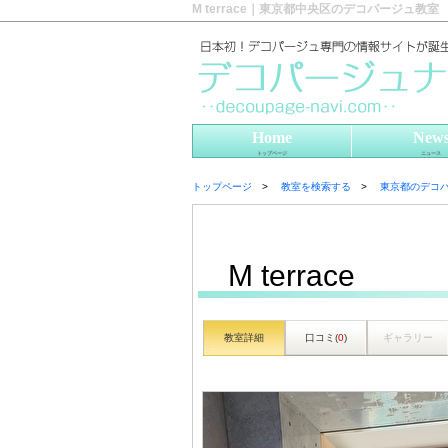
M terrace｜東京都中央区のデコパージュ教室
Home
New
トップページ
ニュース
トップページ
教室を検索する
東京都のデコ
M terrace
教室詳細
口コミ(
0
)
ギャラリー