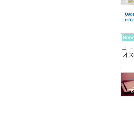
Oage
↑
milti
↑