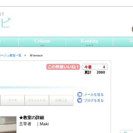
s
Column
Ranking
S
コラム
ランキング
パージュ教室一覧
M terrace
今週
4
累計
2060
メールを送る
コース
スケジュール
お知らせ
ブログを見る
★教室の詳細
主宰者 ｜Maki