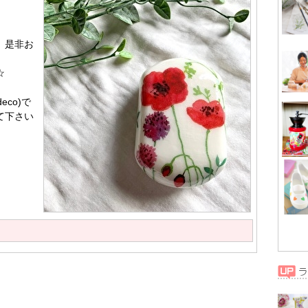
。
、是非お
☆
deco)で
て下さい