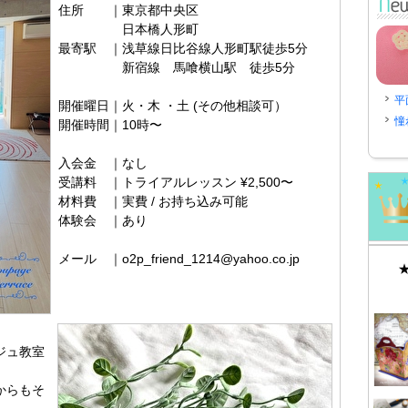
住所 ｜東京都中央区
日本橋人形町
最寄駅 ｜浅草線日比谷線人形町駅徒歩5分
新宿線 馬喰横山駅 徒歩5分
平
開催曜日｜火・木 ・土 (その他相談可）
憧
開催時間｜10時〜
入会金 ｜なし
受講料 ｜トライアルレッスン ¥2,500〜
材料費 ｜実費 / お持ち込み可能
体験会 ｜あり
メール ｜o2p_friend_1214@yahoo.co.jp
ジュ教室
からもそ