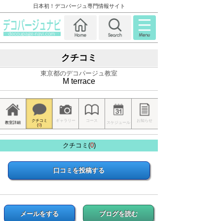
日本初！デコパージュ専門情報サイト
クチコミ
東京都のデコパージュ教室
M terrace
クチコミ
ギャラリー
コース
お知らせ
教室詳細
スケジュール
(
0
)
クチコミ(
0
)
口コミを投稿する
メールをする
ブログを読む