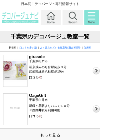
日本初！デコパージュ専門情報サイト
千葉県のデコパージュ教室一覧
新着順 |
口コミが多い順
|
よく見られている教室順(過去3日間)
|
住所順
girasole
千葉県松戸市
新京成みのり台駅徒歩３分
武蔵野線新八柱徒歩10分
口コミ(
0
)
OageGift
千葉県白井市
新鎌ヶ谷駅よりバスで１０分
※西白井駅も利用可能
口コミ(
0
)
もっと見る