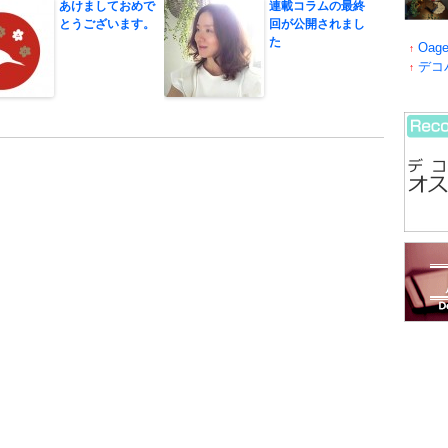
あけましておめで
連載コラムの最終
とうございます。
回が公開されまし
た
Oage
↑
デコ
↑