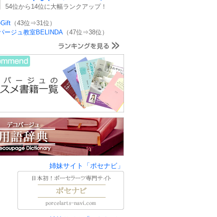
54位から14位に大幅ランクアップ！
Gift
（43位⇒31位）
パージュ教室BELINDA
（47位⇒38位）
姉妹サイト「ポセナビ」