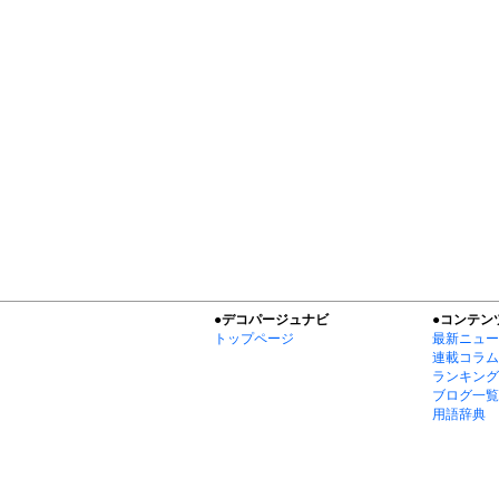
●デコパージュナビ
●コンテン
トップページ
最新ニュー
連載コラム
ランキング
ブログ一覧
用語辞典