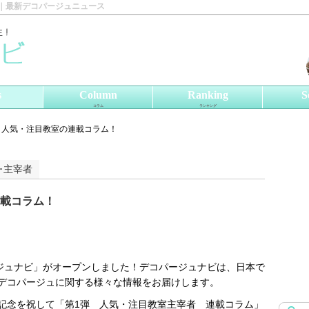
｜最新デコパージュニュース
s
Column
Ranking
S
コラム
ランキング
！人気・注目教室の連載コラム！
･主宰者
載コラム！
ージュナビ」がオープンしました！デコパージュナビは、日本で
デコパージュに関する様々な情報をお届けします。
記念を祝して「第1弾 人気・注目教室主宰者 連載コラム」