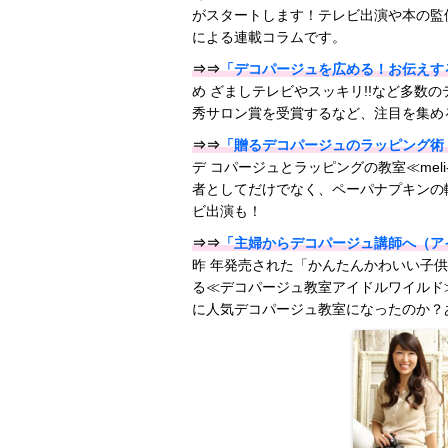
がスタートします！テレビ出演や本の監
による連載コラムです。
⇒⇒
「デコパージュを広める！お伝えする
め ざましテレビやスッキリ!!など多数
秀サロン賞を受賞するなど、注目を集める人
⇒⇒
「贈るデコパージュのラッピング術（m
デ コパージュとラッピングの教室≪mel
者としてだけでなく、ペーパナプキンの
ビ出演も！
⇒⇒
「主婦からデコパージュ講師へ（ア
昨 年発売された「かんたんかわいい子
る≪デコパージュ教室アイドルワイルド
に人気デコパージュ教室になったのか？