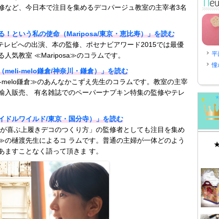
修など、今日本で注目を集めるデコパージュ教室の主宰者3名
！という私の使命（Mariposa/東京・恵比寿）」を読む
のテレビへの出演、本の監修、ポセナビアワード2015では最優
平
気教室 ≪Mariposa≫のコラムです。
憧
eli-melo鎌倉/神奈川・鎌倉）」を読む
i-melo鎌倉≫のあんなかこずえ先生のコラムです。教室の主宰
輸入販売、 有名雑誌でのペーパーナプキン特集の監修やテレ
イドルワイルド/東京・国分寺）」を読む
供が喜ぶ上履きデコのつくり方」の監修者としても注目を集め
≫の樋渡先生によるコ ラムです。普通の主婦が一体どのよう
あますことなく語って頂きま す。