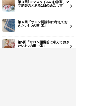
第３回｢ママスタイルのお教室、マ
マ講師のとある1日の過ごし方」
第４回「サロン開講前に考えてお
きたい3つの事-①｣
第5回「サロン開講前に考えておき
たい3つの事－②」
第6回「考え次第で今後が大きく変
わる」
■コラム執筆者のプロフィール
兵庫県西宮デコパージュサロン｢and N(アン
ドエヌ)｣主宰。
日本ヴォーグ社ヘリテージDECO第一期生。