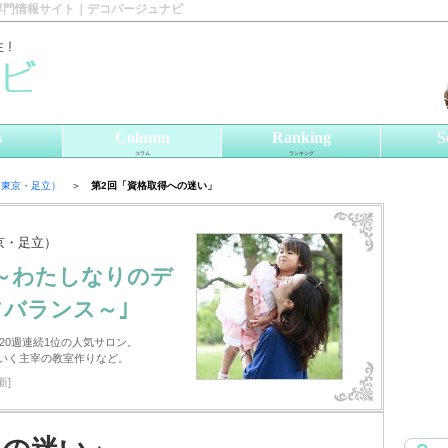
専門情報サイト｜デコパージュナビ
s
Column
Ranking
S
コラム
ランキング
eco（東京・足立）
＞
第2回「資格取得への迷い」
（東京・足立）
～わたしなりのデ
バランス～｣
20週連続1位の人気サロン。
いく主宰の教室作りなど。
新]