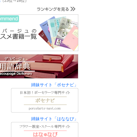
a
（23位⇒16位）
姉妹サイト「ポセナビ」
姉妹サイト「はななび」