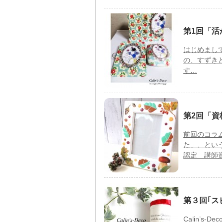
第1回「
はじめまして
の、すずき
す…
第2回「資
前回のコラ
た」、とい
認定 講師
第３回｢ス
Calin’