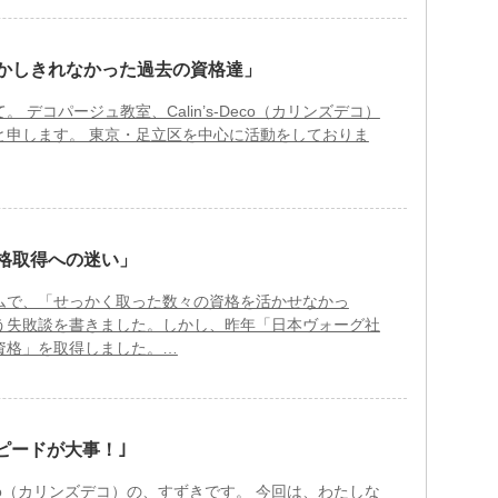
活かしきれなかった過去の資格達」
。 デコパージュ教室、Calin’s-Deco（カリンズデコ）
と申します。 東京・足立区を中心に活動をしておりま
格取得への迷い」
ムで、「せっかく取った数々の資格を活かせなかっ
う失敗談を書きました。しかし、昨年「日本ヴォーグ社
資格」を取得しました。…
ピードが大事！｣
s-Deco（カリンズデコ）の、すずきです。 今回は、わたしな