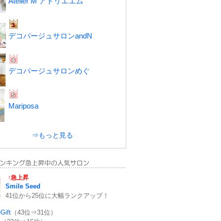
Atelier M アトリエエム
デコパージュサロンandN
デコパージュサロンめぐ
Mariposa
⇒もっと見る
↑急上昇
Smile Seed
41位から25位に大幅ランクアップ！
Gift
（43位⇒31位）