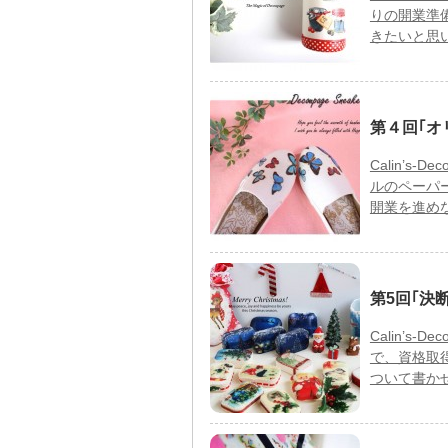
りの開業準
きたいと思
第４回｢オ
Calin’
ルのペーパ
開業を進め
第5回｢決
Calin’
で、資格取
ついて書か