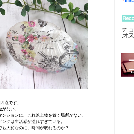
milti
↑
の四点です。
金がない。
マンションに、これ以上物を置く場所がない。
ビングは生活感が溢れすぎている。
でも大変なのに、時間が取れるのか？