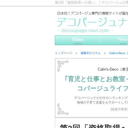
第2回「資格取得への迷い」｜デコパージュの
Home
New
トップページ
ニュース
トップページ
＞
連載中のコラム
＞
Calin’s-D
Calin's-Deco
｢育児と仕事とお教室
コパージュライフ
デコパージュナビのサロンランキング
地域の子育て支援をもサポートして
[隔週月曜更