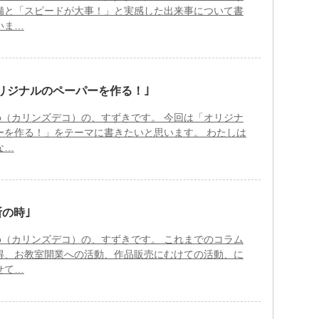
備と「スピードが大事！」と実感した出来事について書
いま…
リジナルのペーパーを作る！｣
s-Deco（カリンズデコ）の、すずきです。 今回は「オリジナ
ーを作る！」をテーマに書きたいと思います。 わたしは
な…
断の時｣
s-Deco（カリンズデコ）の、すずきです。 これまでのコラム
得、お教室開業への活動、作品販売にむけての活動、に
せて…